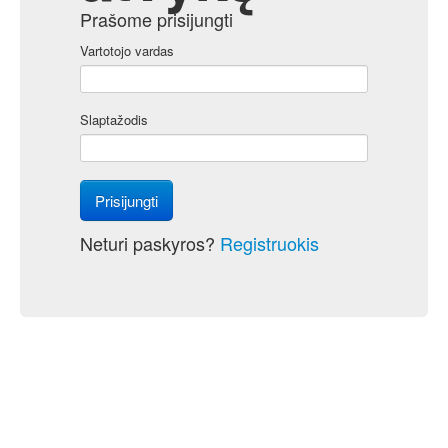
Prašome prisijungti
Vartotojo vardas
Slaptažodis
Prisijungti
Neturi paskyros?
Registruokis