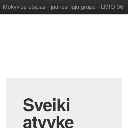
Mokyklos etapas - jaunesniųjų grupė - LMIO 36
Sveiki
atvykę