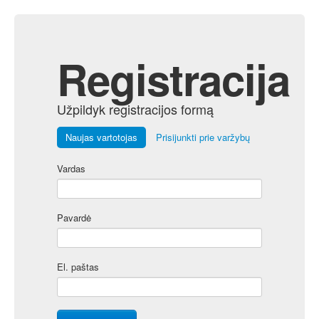
Registracija
Užpildyk registracijos formą
Naujas vartotojas
Prisijunkti prie varžybų
Vardas
Pavardė
El. paštas