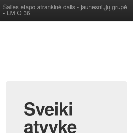
Šalies etapo atrankinė dalis - jaunesniųjų grupė
- LMIO 36
Sveiki
atvykę