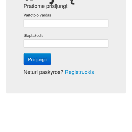
Prašome prisijungti
Vartotojo vardas
Slaptažodis
Prisijungti
Neturi paskyros?
Registruokis