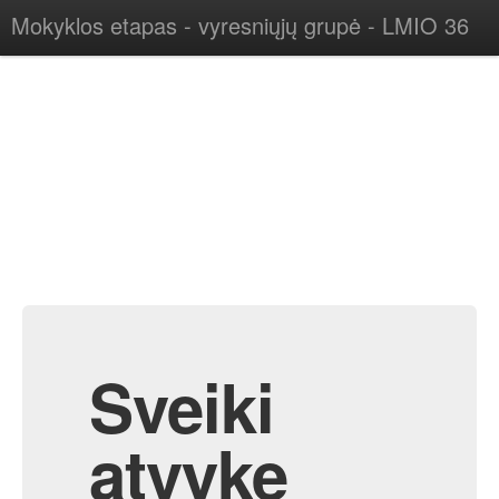
Mokyklos etapas - vyresniųjų grupė - LMIO 36
Sveiki
atvykę