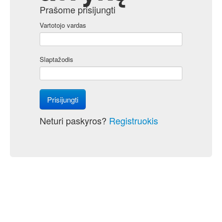
Prašome prisijungti
Vartotojo vardas
Slaptažodis
Prisijungti
Neturi paskyros?
Registruokis