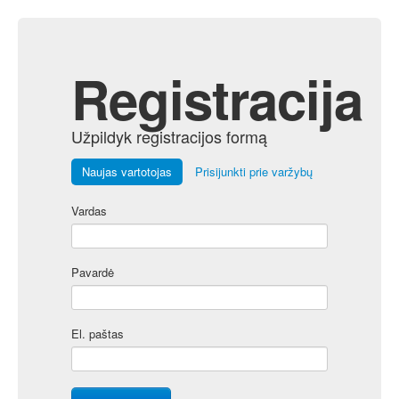
Registracija
Užpildyk registracijos formą
Naujas vartotojas
Prisijunkti prie varžybų
Vardas
Pavardė
El. paštas